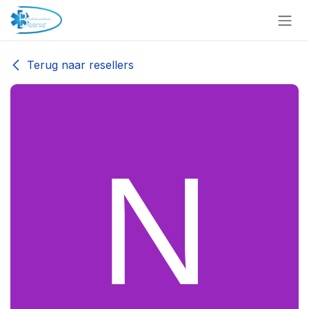
Overslaan naar inhoud
Terug naar resellers