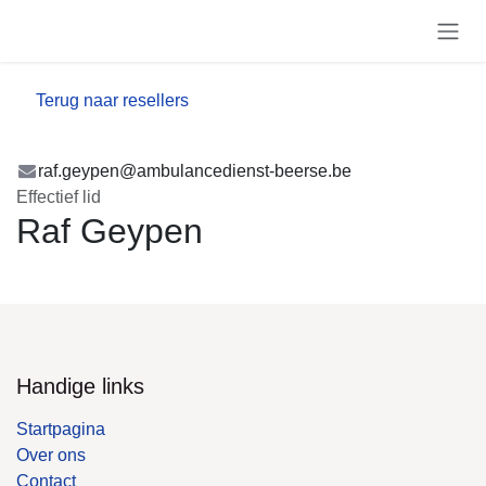
Overslaan naar inhoud
Terug naar resellers
raf.geypen@ambulancedienst-beerse.be
Effectief lid
Raf Geypen
Handige links
Startpagina
Over ons
Contact