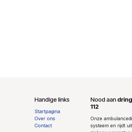
Handige links
Nood aan
drin
112
Startpagina
Over ons
Onze ambulancedie
Contact
systeem en rijdt u