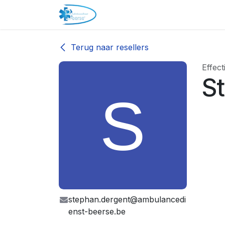
Overslaan naar inhoud
Startpagina
Over ons
Tari
Terug naar resellers
Effecti
S
stephan.dergent@ambulancedi
enst-beerse.be