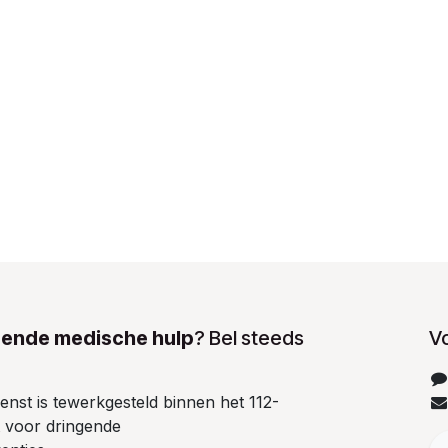
gende medische hulp
? Bel steeds
V
nst is tewerkgesteld binnen het 112-
it voor dringende