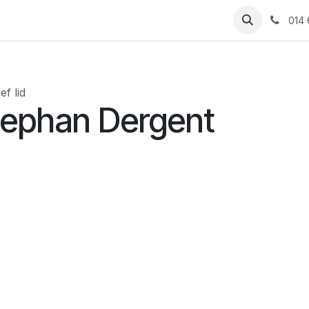
even
Vacatures
Contact
014 
ef lid
tephan Dergent